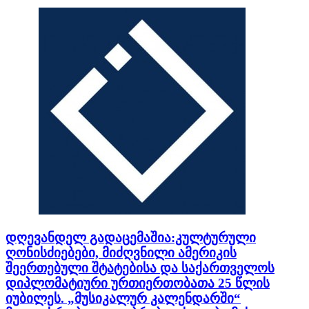
დღევანდელ გადაცემაშია:კულტურული
ღონისძიებები, მიძღვნილი ამერიკის
შეერთებული შტატებისა და საქართველოს
დიპლომატიური ურთიერთობათა 25 წლის
იუბილეს. „მუსიკალურ კალენდარში“