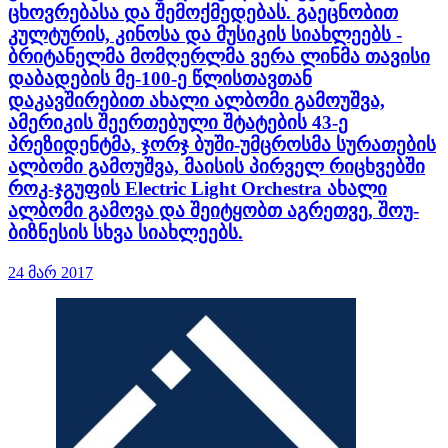
ცხოვრებასა და შემოქმედებას. გაეცნობით
კულტურის, კინოსა და მუსიკის სიახლეებს -
ბრიტანელმა მომღერლმა ვერა ლინმა თავისი
დაბადების მე-100-ე წლისთავთან
დაკავშირებით ახალი ალბომი გამოუშვა,
ამერიკის შეერთებული შტატების 43-ე
პრეზიდენტმა, ჯორჯ ბუში-უმცროსმა სურათების
ალბომი გამოუშვა, მაისის პირველ რიცხვებში
როკ-ჯგუფის Electric Light Orchestra ახალი
ალბომი გამოვა და შეიტყობთ აგრეთვე, შოუ-
ბიზნესის სხვა სიახლეებს.
24 მარ 2017