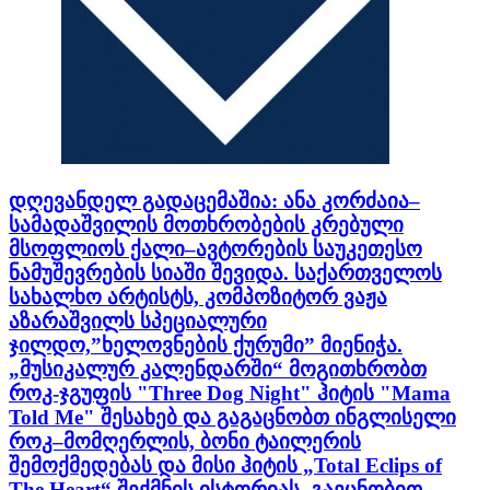
დღევანდელ გადაცემაშია: ანა კორძაია–
სამადაშვილის მოთხრობების კრებული
მსოფლიოს ქალი–ავტორების საუკეთესო
ნამუშევრების სიაში შევიდა. საქართველოს
სახალხო არტისტს, კომპოზიტორ ვაჟა
აზარაშვილს სპეციალური
ჯილდო,”ხელოვნების ქურუმი” მიენიჭა.
„მუსიკალურ კალენდარში“ მოგითხრობთ
როკ-ჯგუფის "Three Dog Night" ჰიტის "Mama
Told Me" შესახებ და გაგაცნობთ ინგლისელი
როკ–მომღერლის, ბონი ტაილერის
შემოქმედებას და მისი ჰიტის „Total Eclips of
The Heart“ შექმნის ისტორიას. გაეცნობით