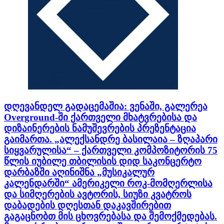
დღევანდელ გადაცემაშია: ვენაში, გალერეა
Overground-ში ქართველი მხატვრებისა და
დიზაინერების ნამუშევრების პრეზენტაცია
გაიმართა. „ალექსანდრე ბასილაია – ზღაპარი
სიყვარულისა“ – ქართველი კომპოზიტორის 75
წლის იუბილე თბილისის დიდ საკონცერტო
დარბაზში აღინიშნა „მუსიკალურ
კალენდარში“ ამერიკელი როკ-მომღერლისა
და სიმღერების ავტორის, სიუზი კვატროს
დაბადების დღესთან დაკავშირებით
გაგაცნობთ მის ცხოვრებასა და შემოქმედებას.