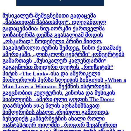
მუსიკალურ-შემეცნებითი გადაცემა
„შაბათიდან შაბათამდე“. დღევანდელ
გადაცემაშია: ნიუ-იორკში ქართველმა
დიზაინერმა დემნა გვასალიამ მოდის
„ოსკარად“ წოდებული პრიზი მიიღო.
საგასტროლო ტურის შემდეგ, ნინო ქათამაძე
ამერიკაში, „ლინკოლნ ცენტრში’ კონცერტებს
გამართავს „მუსიკალურ კალენდარში“
გაგაცნობთ შვედური დუეტის „როქსეტის“
ჰიტის «The Look»-ისა და ამერიკელი
მომღერლის პერსი სლეიჯის სინგლის «When a
Man Loves a Woman» შექმნის ისტორიებს.
გაეცნობით კულტურის, კინოსა და მუსიკის
სიახლეებს - ამერიკული ჯგუფის The Doors
დაარსების 50-ე წლის აღსანიშნავად
სიმღერების ახალი კრებული გამოვიდა,
ბენედიქტ კამბერბეტჩის ახალი როლი
ფანტასტიურ ფილმში „როგორ შევაჩეროთ