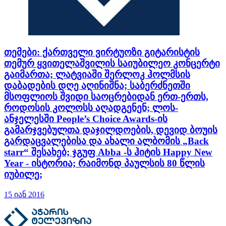
თემები: ქართველი ვირტუოზი გიტარისტის
თემურ ყვითელაშვილის საიუბილეო კონცერტი
გაიმართა; ლატვიაში შერლოკ ჰოლმსის
დაბადების დღე აღინიშნა; საბერძნეთში
მსოფლიოს შვიდი საოცრებიდან ერთ-ერთს,
როდოსის კოლოსს აღადგენენ; ლოს-
ანჯელესში People’s Choice Awards-ის
გამარჯვებულთა დაჯილდოების, დევიდ ბოუის
გარდაცვალებისა და ახალი ალბომის „Back
starr“ შესახებ; ჯგუფ Abba -ს ჰიტის Happy New
Year - ისტორია; რაიმონდ პაულსის 80 წლის
იუბილე;
15 იან 2016