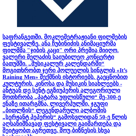
საფრანგეთში, მოკლემეტრაჟიანი ფილმების
ფესტივალზე, ანა ჩუბინიძის ანიმაციურმა
ფილმმა "ჯიბის კაცი" ორი პრემია მიიღო.
ვალერი მელაძის საიუბილეო კონცერტი
ბათუმში. „მუსიკალურ კალენდარში“
მოგითხრობთ ჯერი ჰოლუელის სინგლის «It’s
Raining Men» შექმნის ისტორიებს. გაეცნობით
კულტურის, კინოსა და მუსიკის სიახლეებს -
ანტუან დე სენტ-ეგზიუპერის ალეგორიული
მოთხრობა „პატარა უფლისწული“ მე-300-ე
ენაზე ითარგმნა, ლივერპულში, ჯგუფი
„ბითლზის“ ლეგენდარული ალბომის
„სერჟანტ პეპერის“ გამოსვლიდან 50-ე წლის
აღსანიშნავად ფესტივალი გაიმართება და
შეიტყობთ აგრეთვე, შოუ-ბიზნესის სხვა