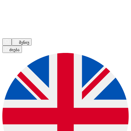
მენიუ
ძიება