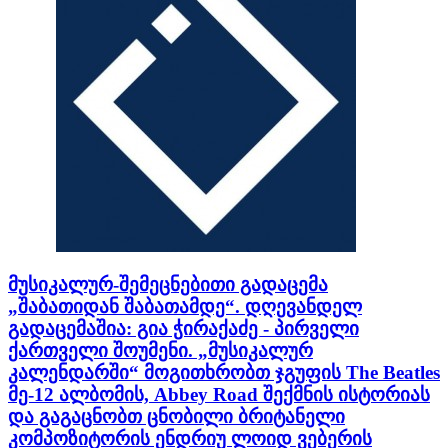
მუსიკალურ-შემეცნებითი გადაცემა
„შაბათიდან შაბათამდე“. დღევანდელ
გადაცემაშია: გია ჭირაქაძე - პირველი
ქართველი შოუმენი. „მუსიკალურ
კალენდარში“ მოგითხრობთ ჯგუფის The Beatles
მე-12 ალბომის, Abbey Road შექმნის ისტორიას
და გაგაცნობთ ცნობილი ბრიტანელი
კომპოზიტორის ენდრიუ ლოიდ ვებერის