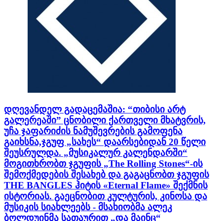
დღევანდელ გადაცემაშია: “თიბისი არტ
გალერეაში” ცნობილი ქართველი მხატვრის,
უჩა ჯაფარიძის ნამუშევრების გამოფენა
გაიხსნა,ჯგუფ „სახეს“ დაარსებიდან 20 წელი
შეუსრულდა. „მუსიკალურ კალენდარში“
მოგითხრობთ ჯგუფის „The Rolling Stones“-ის
შემოქმედების შესახებ და გაგაცნობთ ჯგუფის
THE BANGLES ჰიტის «Eternal Flame» შექმნის
ისტორიას. გაეცნობით კულტურის, კინოსა და
მუსიკის სიახლეებს - მსახიობმა ალეკ
ბოლდუინმა სათაურით „და მაინც“