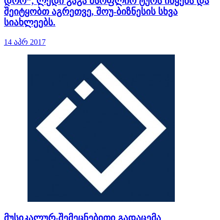
დრო“, ლედი გაგა მსოფლიო ტურს იწყებს და
შეიტყობთ აგრეთვე, შოუ-ბიზნესის სხვა
სიახლეებს.
14 აპრ 2017
მუსიკალურ-შემეცნებითი გადაცემა