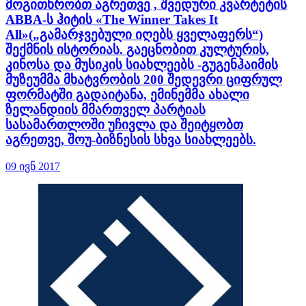
მოგითხრობთ აგრეთვე , შვედური კვარტეტის
ABBA-ს ჰიტის «The Winner Takes It
All»(„გამარჯვებული იღებს ყველაფერს“)
შექმნის ისტორიას. გაეცნობით კულტურის,
კინოსა და მუსიკის სიახლეებს -გუგენჰაიმის
მუზეუმმა მხატვრობის 200 შედევრი ციფრულ
ფორმატში გადაიტანა, ემინემმა ახალი
ზელანდიის მმართველ პარტიას
სასამართლოში უჩივლა და შეიტყობთ
აგრეთვე, შოუ-ბიზნესის სხვა სიახლეებს.
09 ივნ 2017