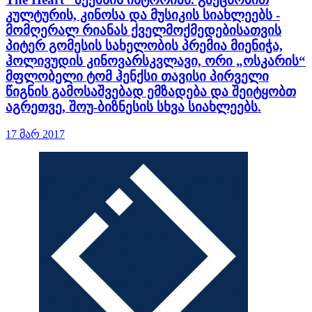
კულტურის, კინოსა და მუსიკის სიახლეებს -
მომღერალ რიანას ქველმოქმედებისათვის
პიტერ გომესის სახელობის პრემია მიენიჭა,
ჰოლივუდის კინოვარსკვლავი, ორი „ოსკარის“
მფლობელი ტომ ჰენქსი თავისი პირველი
წიგნის გამოსაშვებად ემზადება და შეიტყობთ
აგრეთვე, შოუ-ბიზნესის სხვა სიახლეებს.
17 მარ 2017