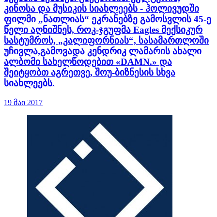
კინოსა და მუსიკის სიახლეებს - ჰოლივუდში
ფილმი „ნათლიას“ ეკრანებზე გამოსვლის 45-ე
წელი აღნიშნეს, როკ-ჯგუფმა Eagles მექსიკურ
სასტუმროს, „კალიფორნიას“, სასამართლოში
უჩივლა,გამოვადა კენდრიკ ლამარის ახალი
ალბომი სახელწოდებით «DAMN.» და
შეიტყობთ აგრეთვე, შოუ-ბიზნესის სხვა
სიახლეებს.
19 მაი 2017