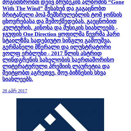
მოგითხრობთ დეივ ბრუბეკის ალბომის “Gone
With The Wind” შესახებ და გაგაცნობთ
ბრიტანელი პოპ-შემსრულებლის ტომ ჯონსის
ცხოვრებასა და შემოქმედებას. გაეცნობით
კულტურის, კინოსა და მუსიკის სიახლეებს -
ჯგუფის One Direction ყოფილმა წევრმა ჰარი
სტაილზმა სადებიუტო სინგლი გამოუშვა,
გერმანელი მწერალი და ილუსტრატორი
ვოლფ ერბლუხი - 2017 წლის ასტრიდ
ლინდგრენის სახელობის საერთაშორისო
ლიტერატურული პრემიის ლაურეტია და
შეიტყობთ აგრეთვე, შოუ-ბიზნესის სხვა
სიახლეებს.
28 აპრ 2017