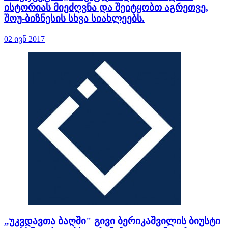
ისტორიას მიეძღვნა და შეიტყობთ აგრეთვე,
შოუ-ბიზნესის სხვა სიახლეებს.
02 ივნ 2017
„უკვდავთა ბაღში" გივი ბერიკაშვილის ბიუსტი