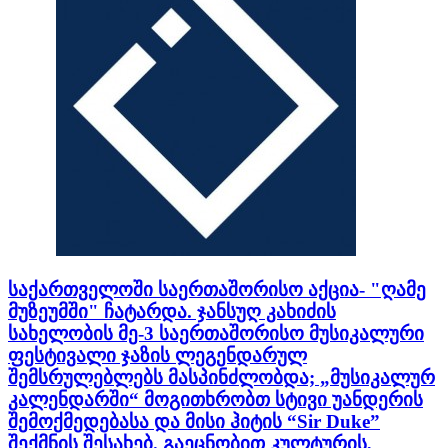
საქართველოში საერთაშორისო აქცია- "ღამე
მუზეუმში" ჩატარდა. ჯანსუღ კახიძის
სახელობის მე-3 საერთაშორისო მუსიკალური
ფესტივალი ჯაზის ლეგენდარულ
შემსრულებლებს მასპინძლობდა; „მუსიკალურ
კალენდარში“ მოგითხრობთ სტივი უანდერის
შემოქმედებასა და მისი ჰიტის “Sir Duke”
შექმნის შესახებ. გაეცნობით კულტურის,