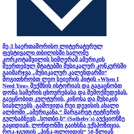
მე-3 საერთაშორისო ლიტერატურულ
ფესტივალი თბილისში სალომე
კორკოტაშვილის სიმღერამ ამერიკის
შეერთებულ შტატებში მუსიკალურ კონკურსში
გაიმარჯვა „მუსიკალურ კალენდარში“
მოგითხრობთ ლეო სეიერის ჰიტის «When I
Need You» შექმნის ისტორიას და გაგაცნობთ
დონა სამერის ცხოვრებასა და შემოქმედებას.
გაეცნობით კულტურის, კინოსა და მუსიკის
სიახლეებს -გამოვიდა რეი დევისის ახალი
ალბომი „ამერიკანა,“ მარგარეტ ტეტჩერის
გულსაბნევს „სოთბი-ს“ (Sotheby's) აუქციონზე
გაყიდიან, ლონდონში გაიხსნა ექსპოზიცია,
როკ-ჯგუფის „პინკ-ფლოიდის“ 50-წლიან