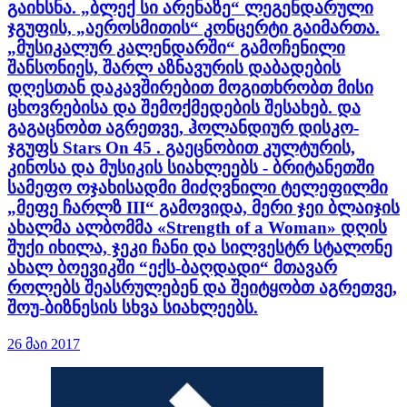
გაიხსნა. „ბლექ სი არენაზე“ ლეგენდარული
ჯგუფის, „აეროსმითის“ კონცერტი გაიმართა.
„მუსიკალურ კალენდარში“ გამოჩენილი
შანსონიეს, შარლ აზნავურის დაბადების
დღესთან დაკავშირებით მოგითხრობთ მისი
ცხოვრებისა და შემოქმედების შესახებ. და
გაგაცნობთ აგრეთვე, ჰოლანდიურ დისკო-
ჯგუფს Stars On 45 . გაეცნობით კულტურის,
კინოსა და მუსიკის სიახლეებს - ბრიტანეთში
სამეფო ოჯახისადმი მიძღვნილი ტელეფილმი
„მეფე ჩარლზ III“ გამოვიდა, მერი ჯეი ბლაიჯის
ახალმა ალბომმა «Strength of a Woman» დღის
შუქი იხილა, ჯეკი ჩანი და სილვესტრ სტალონე
ახალ ბოევიკში “ექს-ბაღდადი“ მთავარ
როლებს შეასრულებენ და შეიტყობთ აგრეთვე,
შოუ-ბიზნესის სხვა სიახლეებს.
26 მაი 2017