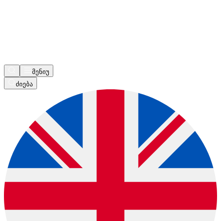
მენიუ
ძიება