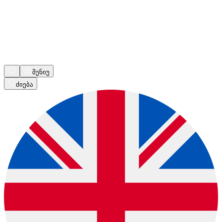
მენიუ
ძიება