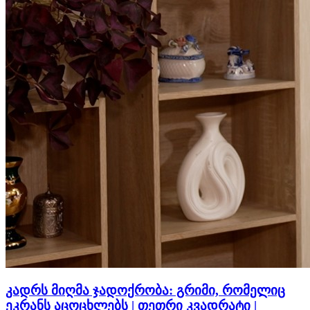
კადრს მიღმა ჯადოქრობა: გრიმი, რომელიც
ეკრანს აცოცხლებს | თეთრი კვადრატი |