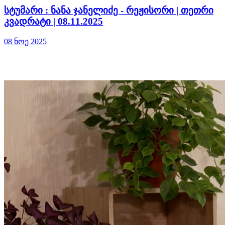
სტუმარი : ნანა ჯანელიძე - რეჟისორი | თეთრი
კვადრატი | 08.11.2025
08 ნოე 2025