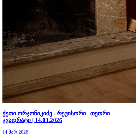
ქეთი ორჯონიკიძე - რეჟისორი | თეთრი
კვადრატი | 14.03.2026
14 მარ 2026