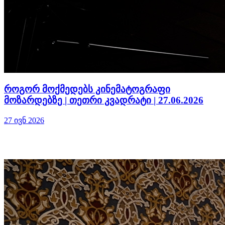
როგორ მოქმედებს კინემატოგრაფი
მოზარდებზე | თეთრი კვადრატი | 27.06.2026
27 ივნ 2026