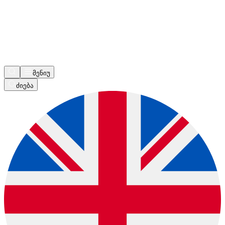
მენიუ
ძიება