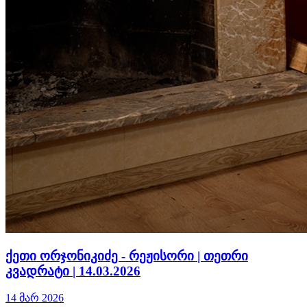
ქეთი ორჯონიკიძე - რეჟისორი | თეთრი
კვადრატი | 14.03.2026
14 მარ 2026