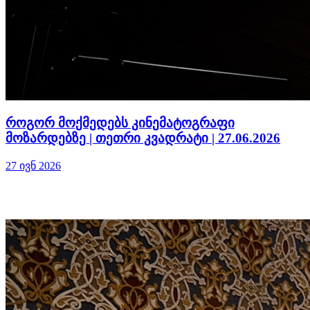
როგორ მოქმედებს კინემატოგრაფი
მოზარდებზე | თეთრი კვადრატი | 27.06.2026
27 ივნ 2026