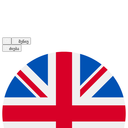
მენიუ
ძიება