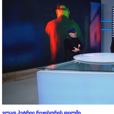
ვლად პეტრიი რეჟისორის ფილმი