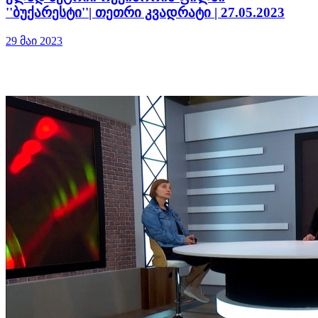
''ბუქარესტი''| თეთრი კვადრატი | 27.05.2023
29 მაი 2023