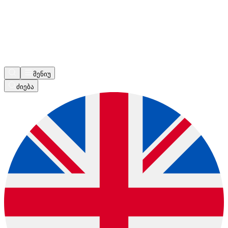
მენიუ
ძიება