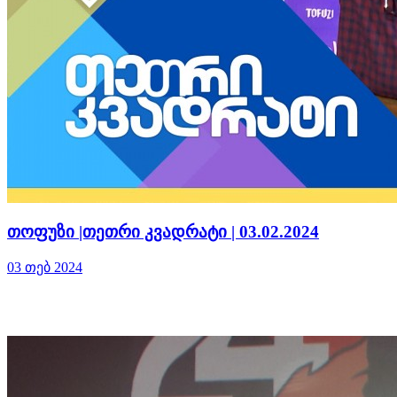
თოფუზი |თეთრი კვადრატი | 03.02.2024
03 თებ 2024