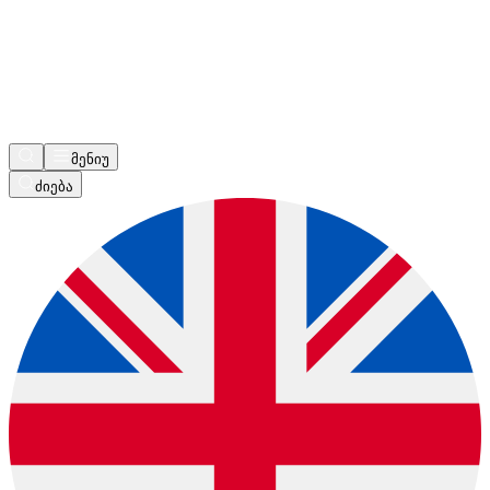
მენიუ
ძიება