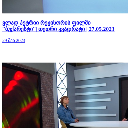
ვლად პეტრიი რეჟისორის ფილმი
''ბუქარესტი''| თეთრი კვადრატი | 27.05.2023
29 მაი 2023