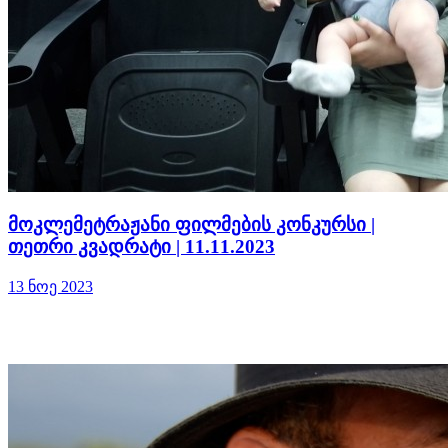
მოკლემეტრაჟანი ფილმების კონკურსი |
თეთრი კვადრატი | 11.11.2023
13 ნოე 2023