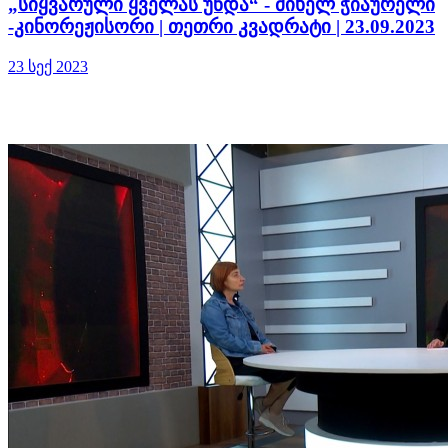
„სიყვარული ყველას უნდა“ - მიხელ ჭიაურელი
-კინორეჟისორი | თეთრი კვადრატი | 23.09.2023
23 სექ 2023