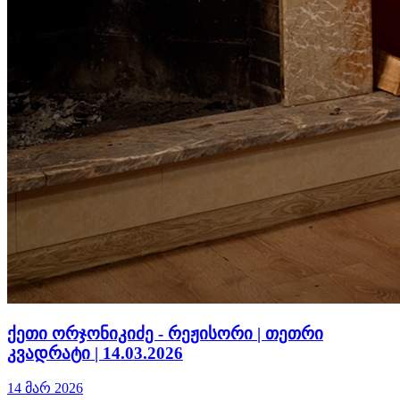
ქეთი ორჯონიკიძე - რეჟისორი | თეთრი
კვადრატი | 14.03.2026
14 მარ 2026