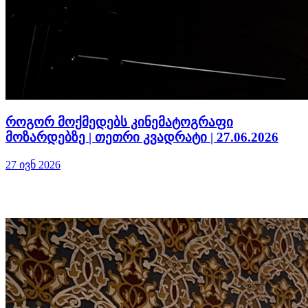
როგორ მოქმედებს კინემატოგრაფი
მოზარდებზე | თეთრი კვადრატი | 27.06.2026
27 ივნ 2026