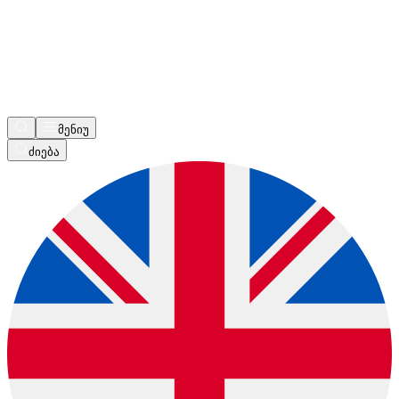
მენიუ
ძიება