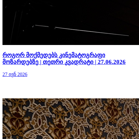
როგორ მოქმედებს კინემატოგრაფი
მოზარდებზე | თეთრი კვადრატი | 27.06.2026
27 ივნ 2026