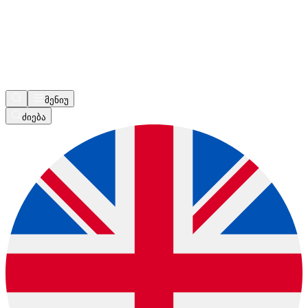
მენიუ
ძიება