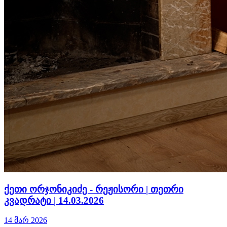
ქეთი ორჯონიკიძე - რეჟისორი | თეთრი
კვადრატი | 14.03.2026
14 მარ 2026