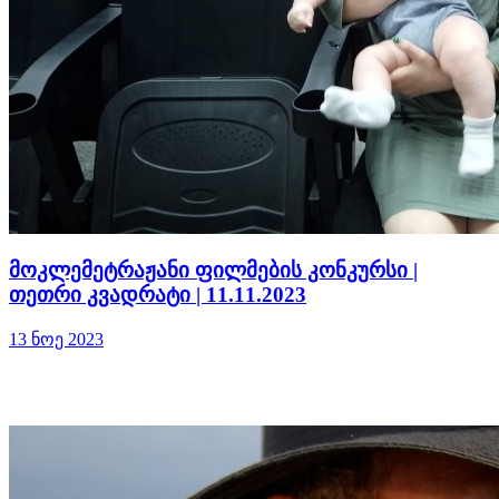
მოკლემეტრაჟანი ფილმების კონკურსი |
თეთრი კვადრატი | 11.11.2023
13 ნოე 2023