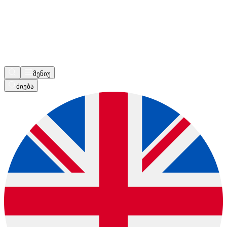
მენიუ
ძიება