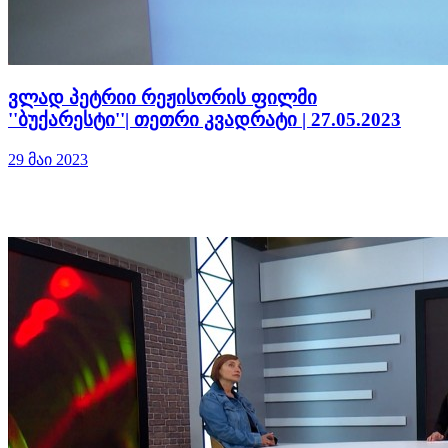
ვლად პეტრიი რეჟისორის ფილმი
''ბუქარესტი''| თეთრი კვადრატი | 27.05.2023
29 მაი 2023