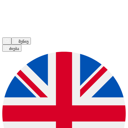
მენიუ
ძიება