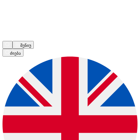
მენიუ
ძიება