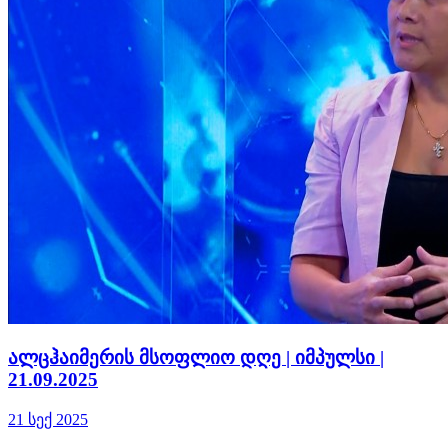
ალცჰაიმერის მსოფლიო დღე | იმპულსი |
21.09.2025
21 სექ 2025