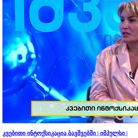
კვებითი ინტოქსიკაცია ბავშვებში | იმპულსი |