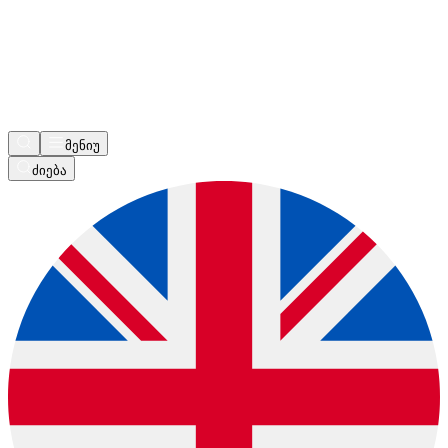
მენიუ
ძიება