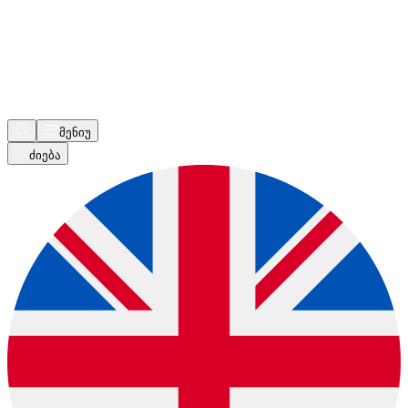
მენიუ
ძიება