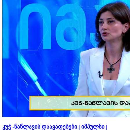
კუჭ -ნაწლავის დაავადებები | იმპულსი |