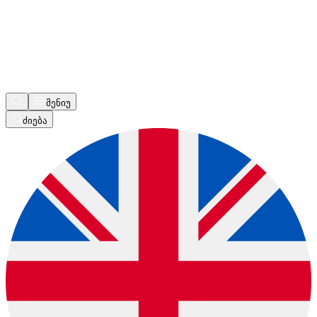
მენიუ
ძიება