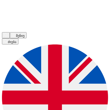
მენიუ
ძიება