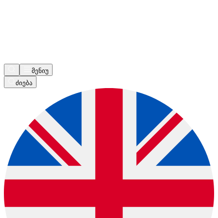
მენიუ
ძიება