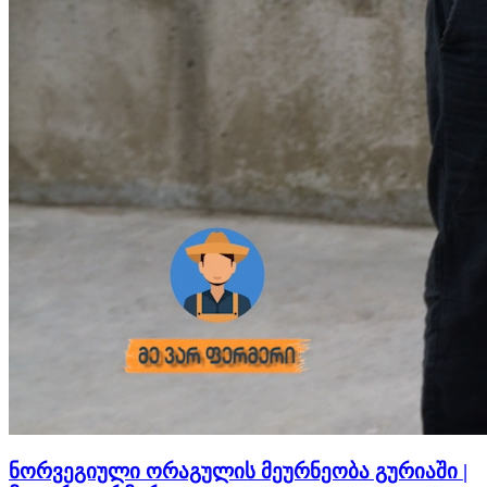
ნორვეგიული ორაგულის მეურნეობა გურიაში |