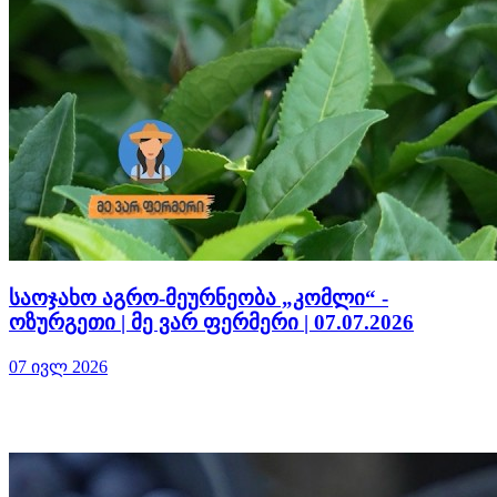
საოჯახო აგრო-მეურნეობა „კომლი“ -
ოზურგეთი | მე ვარ ფერმერი | 07.07.2026
07 ივლ 2026