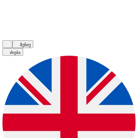
მენიუ
ძიება