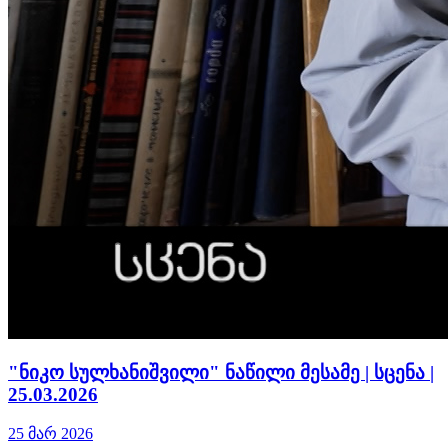
"ნიკო სულხანიშვილი" ნაწილი მესამე | სცენა |
25.03.2026
25 მარ 2026