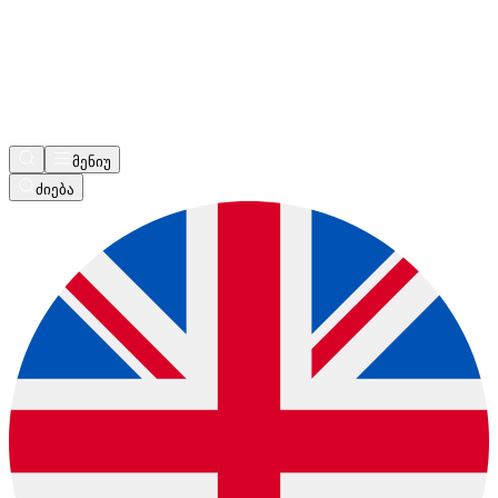
მენიუ
ძიება