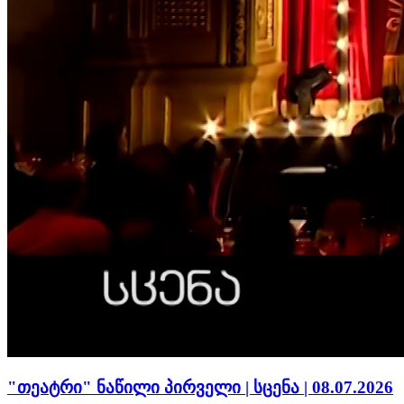
"თეატრი" ნაწილი პირველი | სცენა | 08.07.2026