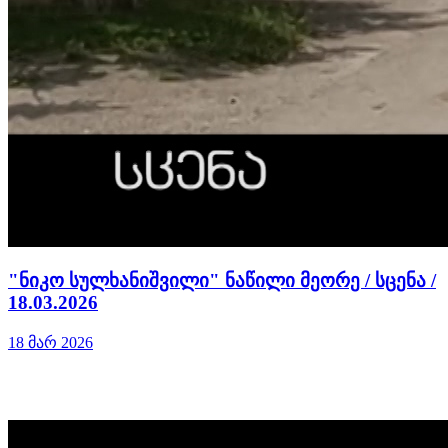
"ნიკო სულხანიშვილი" ნაწილი მეორე / სცენა /
18.03.2026
18 მარ 2026