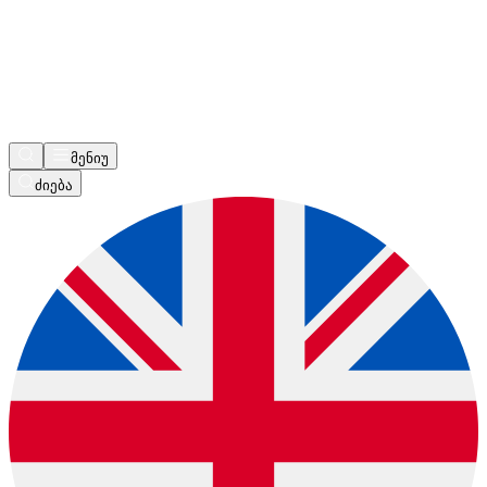
მენიუ
ძიება