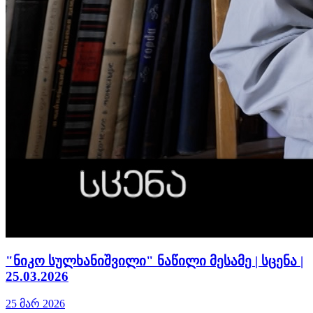
"ნიკო სულხანიშვილი" ნაწილი მესამე | სცენა |
25.03.2026
25 მარ 2026