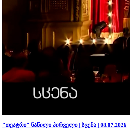
"თეატრი" ნაწილი პირველი | სცენა | 08.07.2026