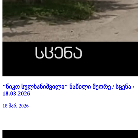
"ნიკო სულხანიშვილი" ნაწილი მეორე / სცენა /
18.03.2026
18 მარ 2026