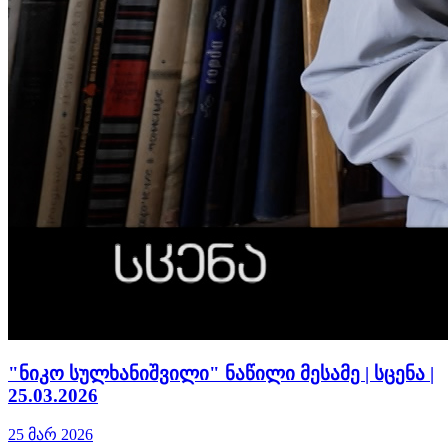
"ნიკო სულხანიშვილი" ნაწილი მესამე | სცენა |
25.03.2026
25 მარ 2026