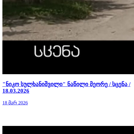
"ნიკო სულხანიშვილი" ნაწილი მეორე / სცენა /
18.03.2026
18 მარ 2026