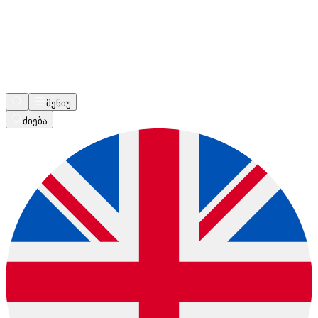
მენიუ
ძიება