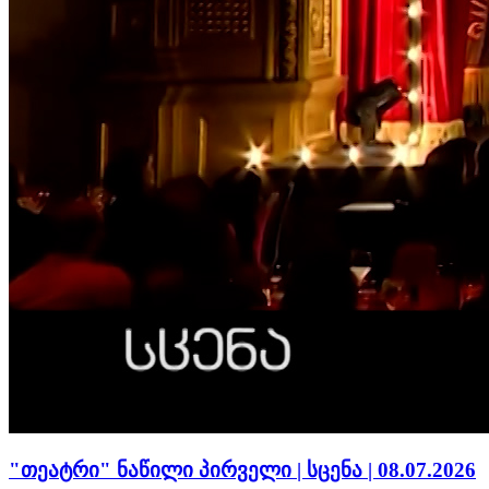
"თეატრი" ნაწილი პირველი | სცენა | 08.07.2026