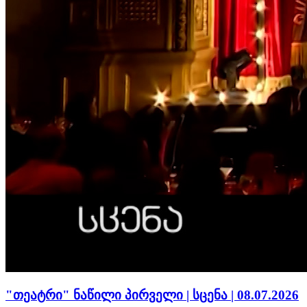
"თეატრი" ნაწილი პირველი | სცენა | 08.07.2026