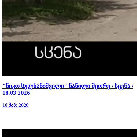
"ნიკო სულხანიშვილი" ნაწილი მეორე / სცენა /
18.03.2026
18 მარ 2026