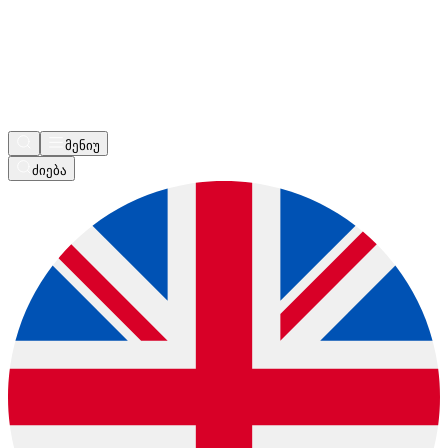
მენიუ
ძიება