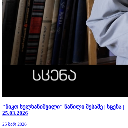
"ნიკო სულხანიშვილი" ნაწილი მესამე | სცენა |
25.03.2026
25 მარ 2026