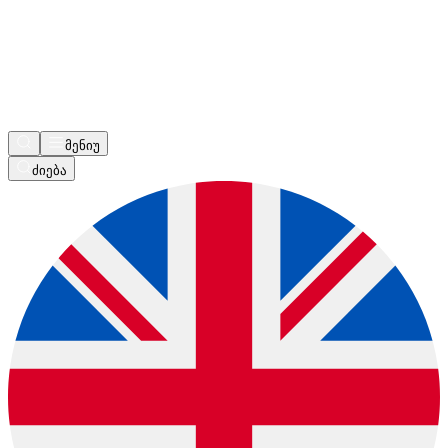
მენიუ
ძიება