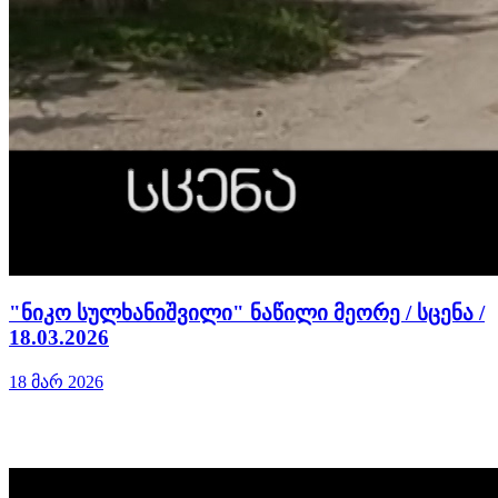
"ნიკო სულხანიშვილი" ნაწილი მეორე / სცენა /
18.03.2026
18 მარ 2026