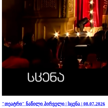
"თეატრი" ნაწილი პირველი | სცენა | 08.07.2026