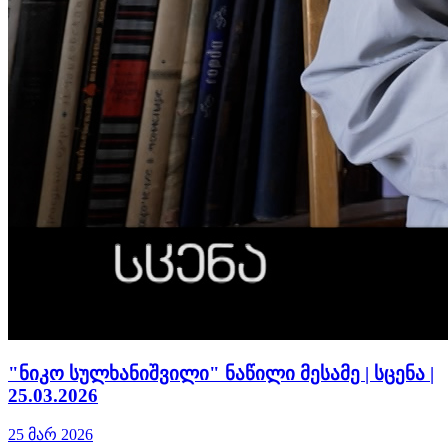
"ნიკო სულხანიშვილი" ნაწილი მესამე | სცენა |
25.03.2026
25 მარ 2026