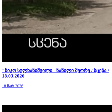
"ნიკო სულხანიშვილი" ნაწილი მეორე / სცენა /
18.03.2026
18 მარ 2026