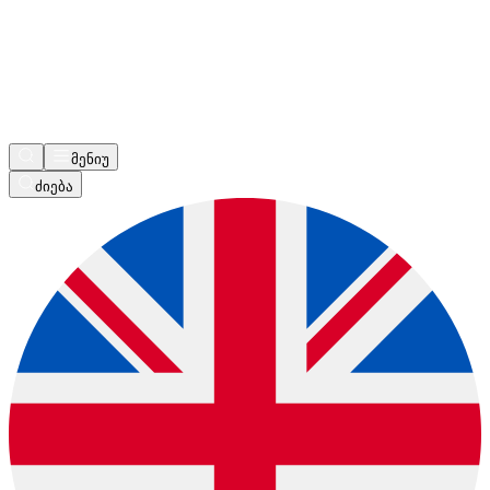
მენიუ
ძიება