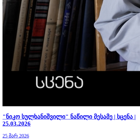
"ნიკო სულხანიშვილი" ნაწილი მესამე | სცენა |
25.03.2026
25 მარ 2026