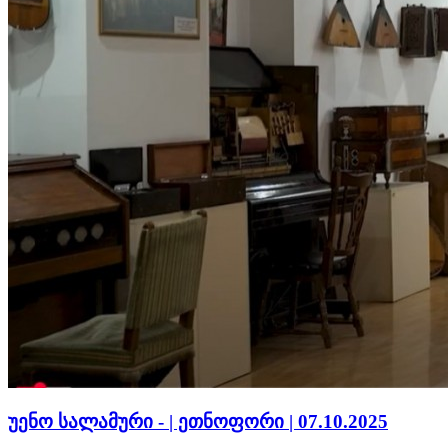
უენო სალამური - | ეთნოფორი | 07.10.2025