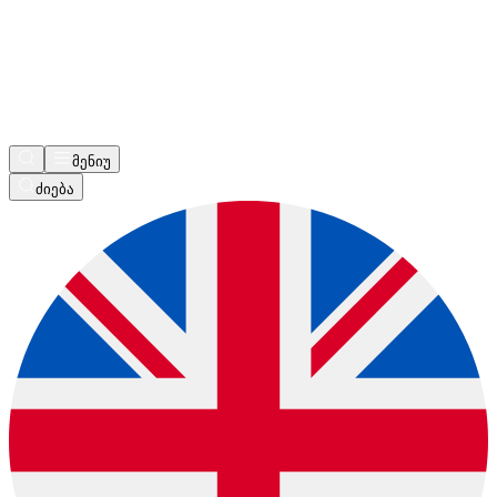
მენიუ
ძიება