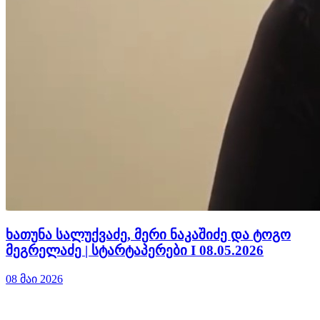
ხათუნა სალუქვაძე, მერი ნაკაშიძე და ტოგო
მეგრელაძე | სტარტაპერები I 08.05.2026
08 მაი 2026