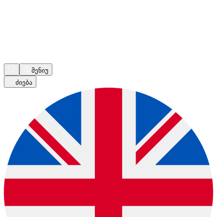
მენიუ
ძიება