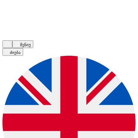
მენიუ
ძიება