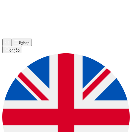
მენიუ
ძიება