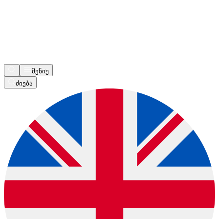
მენიუ
ძიება