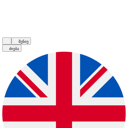
მენიუ
ძიება