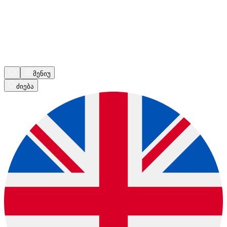
მენიუ
ძიება