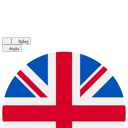
მენიუ
ძიება