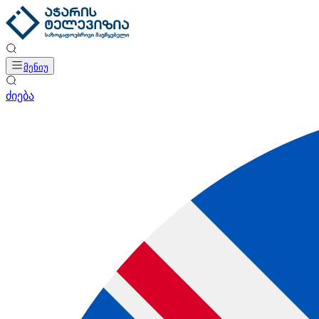
მენიუ
ძიება