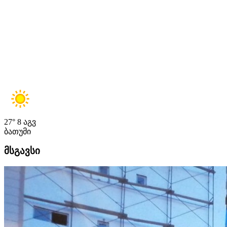
27°
8 აგვ
ბათუმი
მსგავსი