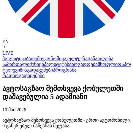
EN
LIVE
პოლიტიკა
ბათუმი
ეკონომიკა
კულტურა
განათლება
სამართალი
მუნიციპალიტეტი
საზოგადოება
მსოფლიო
სპო
ტელევიზია
გადაცემები
პროგრამა
რადიო
გადაცემები
ავტოსაგზაო შემთხვევა ქობულეთში -
დაშავებულია 5 ადამიანი
10 მაი 2026
ავტოსაგზაო შემთხვევა ქობულეთში - ერთი ავტომობილი
9 გაჩერებულ მანქანას შეეჯახა.