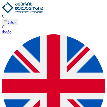
მენიუ
ძიება