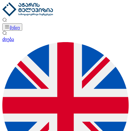
მენიუ
ძიება