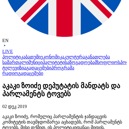
EN
LIVE
პოლიტიკა
ბათუმი
ეკონომიკა
კულტურა
განათლება
სამართალი
მუნიციპალიტეტი
საზოგადოება
მსოფლიო
სპო
ტელევიზია
გადაცემები
პროგრამა
რადიო
გადაცემები
აკაკი ზოიძე დეპუტატის მანდატს და
პარლამენტს ტოვებს
02 დეკ 2019
აკაკი ზოიძე, რომელიც პარლამენტის ჯანდაცვის
კომიტეტის თავმჯდომარეა აცხადებს, რომ პარლამენტს
ტოვებს. მისი თქმით, ის პოლიტიკიდანაც მიდის.