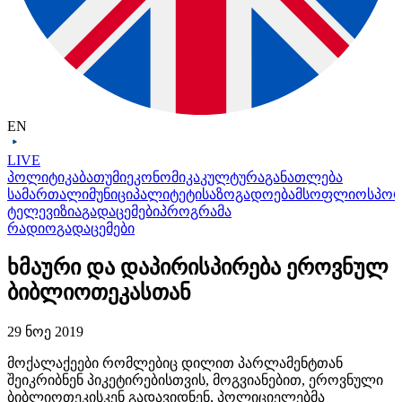
EN
LIVE
პოლიტიკა
ბათუმი
ეკონომიკა
კულტურა
განათლება
სამართალი
მუნიციპალიტეტი
საზოგადოება
მსოფლიო
სპო
ტელევიზია
გადაცემები
პროგრამა
რადიო
გადაცემები
ხმაური და დაპირისპირება ეროვნულ
ბიბლიოთეკასთან
29 ნოე 2019
მოქალაქეები რომლებიც დილით პარლამენტთან
შეიკრიბნენ
პიკეტირებისთვის
, მოგვიანებით, ეროვნული
ბიბლიოთეკისკენ გადავიდნენ, პოლიციელებმა