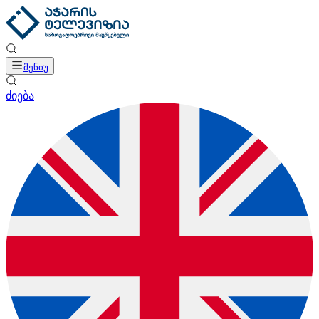
მენიუ
ძიება