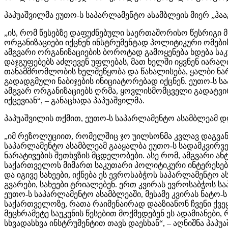
პაპუაშვილმა ეუთო-ს საპარლამენტო ასამბლეის მიერ „ჰა
„ის, რომ წესებზე დაფუძნებული საერთაშორისო წესრიგი 
ორგანიზაციები იქცნენ ინსტრუმენტად პოლიტიკური ომები
ამგვარი ორგანიზაციების ბოროტად გამოყენება ხდება სა
დაჯგუფებებს აძლევენ უფლებას, მათ ხელში იყვნენ იარაღ
თანამშრომლობის ხელშეწყობა და წახალისება, ყალბი ნარა
გადადგმული ნაბიჯების ინიციატორებად იქცნენ. ეუთო-ს
ამგვარ ორგანიზაციებს ღრმა, ყოვლისმომცველი გადატვირ
იქცევიან“, – განაცხადა პაპუაშვილმა.
პაპუაშვილის თქმით, ეუთო-ს საპარლამენტო ასამბლეამ დ
„იმ რეზოლუციით, რომელშიც ჯო უილსონმა კვლავ დაგვანახ
საპარლამენტო ასამბლეამ გააყალბა ეუთო-ს სადამკვირვე
ნარატივების შეთხვზის მცდელობები. ასე რომ, ამგვარი 
საქართველოს მიმართ საკუთარი პოლიტიკური ინტერესები 
და იგივე სახეები, იქნება ეს ევროსაბჭოს საპარლამენტო ა
გვარები, სახეები ტრიალებენ. ერთ კვირას ევროსაბჭოს ს
ეუთო-ს საპარლამენტო ასამბლეაში, მესამე კვირას ნატო-
საქართველოზე, რათა რაიმენაირად დააზიანონ ჩვენი ქვეყ
მეცხრამეტე საუკუნის წესებით მოქმედებენ ეს ადამიანებ
სხვადასხვა ინსტრუმენტით თავს დაესხან“, – აღნიშნა პაპუ