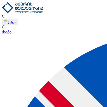
მენიუ
ძიება