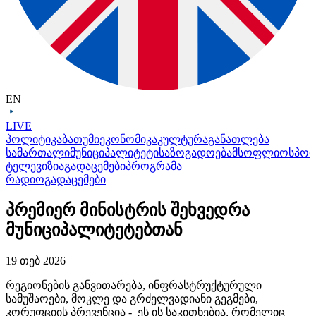
EN
LIVE
პოლიტიკა
ბათუმი
ეკონომიკა
კულტურა
განათლება
სამართალი
მუნიციპალიტეტი
საზოგადოება
მსოფლიო
სპო
ტელევიზია
გადაცემები
პროგრამა
რადიო
გადაცემები
პრემიერ მინისტრის შეხვედრა
მუნიციპალიტეტებთან
19 თებ 2026
რეგიონების განვითარება, ინფრასტრუქტურული
სამუშაოები, მოკლე და გრძელვადიანი გეგმები,
კორუფციის პრევენცია - ეს ის საკითხებია, რომელიც