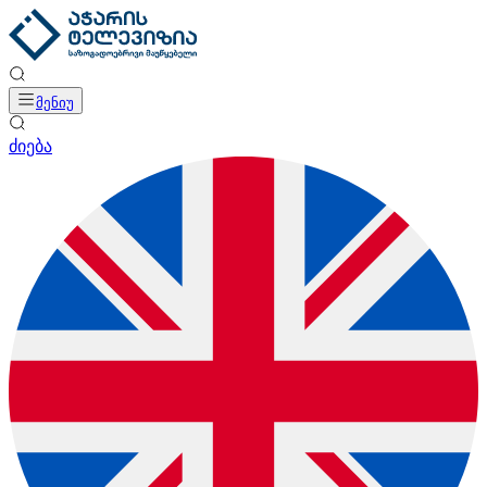
მენიუ
ძიება