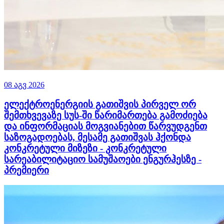
08 აგვ 2026
ელექტროენერგიის გათიშვის პირველ ორ
შემთხვევაზე სუს-ში წარიმართება გამოძიება
და ინფორმაციას მოგვიანებით წარვუდგენთ
საზოგადოებას, მესამე გათიშვას ჰქონდა
კონკრეტული მიზეზი - კონკრეტული
სარეაბილიტაციო სამუშაოები ენგურჰესზე -
პრემიერი