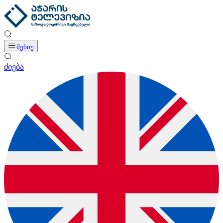
მენიუ
ძიება