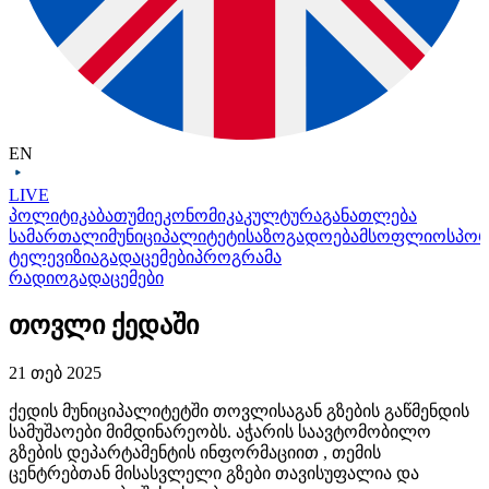
EN
LIVE
პოლიტიკა
ბათუმი
ეკონომიკა
კულტურა
განათლება
სამართალი
მუნიციპალიტეტი
საზოგადოება
მსოფლიო
სპო
ტელევიზია
გადაცემები
პროგრამა
რადიო
გადაცემები
თოვლი ქედაში
21 თებ 2025
ქედის მუნიციპალიტეტში თოვლისაგან გზების გაწმენდის
სამუშაოები მიმდინარეობს. აჭარის საავტომობილო
გზების დეპარტამენტის ინფორმაციით , თემის
ცენტრებთან მისასვლელი გზები თავისუფალია და