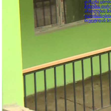
დასკვნა ცნობ
მუზეუმის დირ
ამაღლების მი
დაფინანსები
ბიუჯეტიდან ბ