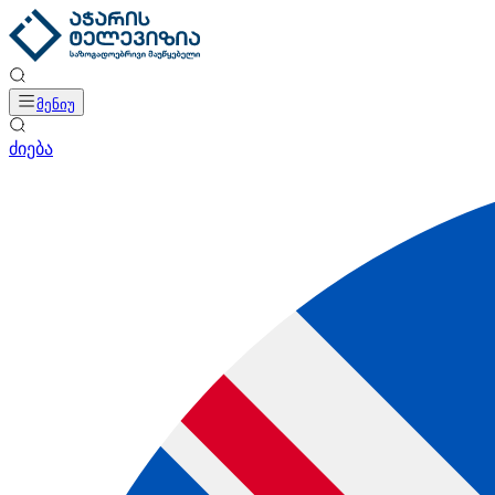
მენიუ
ძიება