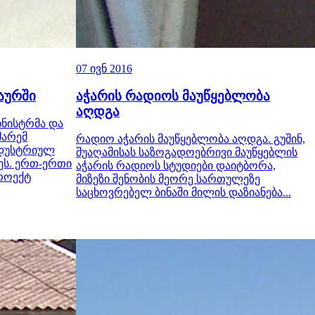
07 ივნ 2016
აურში
აჭარის რადიოს მაუწყებლობა
აღდგა
ინისტრმა და
მარემ
რადიო აჭარის მაუწყებლობა აღდგა. გუშინ,
ნდუსტრიულ
შუაღამისას საზოგადოებრივი მაუწყებლის
ეს. ერთ-ერთი
აჭარის რადიოს სტუდიები დაიტბორა,
პროექტ
მიზეზი შენობის მეორე სართულეზე
საცხოვრებელ ბინაში მილის დაზიანება...