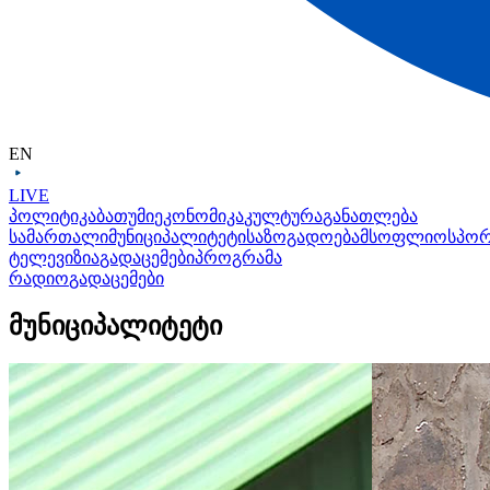
EN
LIVE
პოლიტიკა
ბათუმი
ეკონომიკა
კულტურა
განათლება
სამართალი
მუნიციპალიტეტი
საზოგადოება
მსოფლიო
სპო
ტელევიზია
გადაცემები
პროგრამა
რადიო
გადაცემები
მუნიციპალიტეტი