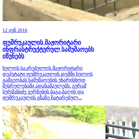
12 ივნ 2016
ფუშრუკაულის მაჟორიტარი
ინფრასტრუქტურულ სამუშაოებს
იწუნებს
ხულოს საკრებულოს მაჟორიტარი
დეპუტატი ფუშრუკაულის თემში ხულოს
გამგეობას სამუშაოების უხარისხოდ
შესრულებაში ადანაშაულებს. გურამ
სურმანიძე ვერნების ბაგა-ბაღის და
ფუშრუკაულის გზაზე ჩატარებულ...