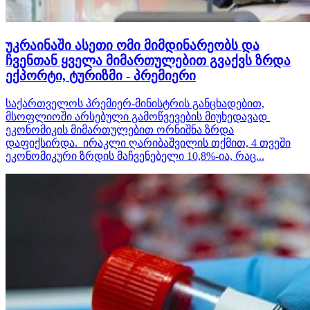
უკრაინაში ასეთი ომი მიმდინარეობს და
ჩვენთან ყველა მიმართულებით გვაქვს ზრდა
ექპორტი, ტურიზმი - პრემიერი
საქართველოს პრემიერ-მინისტრის განცხადებით,
მსოფლიოში არსებული გამოწვევების მიუხედავად
ეკონომიკის მიმართულებით ორნიშნა ზრდა
დაფიქსირდა. ირაკლი ღარიბაშვილის თქმით, 4 თვეში
ეკონომიკური ზრდის მაჩვენებელი 10,8%-ია, რაც...