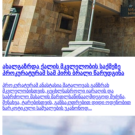
ახალგაზრდა ქალის მკვლელობის საქმეზე
პროკურატურამ სამ პირს ბრალი წარუდგინა
პროკურატურამ ანასტასია შატალოვას განზრახ
მკვლელობისთვის, ცეცხლსასროლი იარაღის და
საბრძოლო მასალის მართლსაწინააღმდეგოდ შეძენა,
შენახვა, ტარებისთვის, განსაკუთრებით დიდი ოდენობით
ნარკოტიკული საშუალების უკანონოდ...