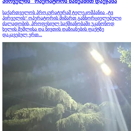
პირველის'' ოპერატორს მანქანით დაეჯახა
საქართველოს პროკურატურამ ტელეკომპანია „ტვ
პირველის“ ოპერატორის მიმართ განხორციელებული
ძალადობის, პროფესიულ საქმიანობაში უკანონოდ
ხელის შეშლისა და ნივთის დაზიანების ფაქტზე
დაკავებულ ერთ...