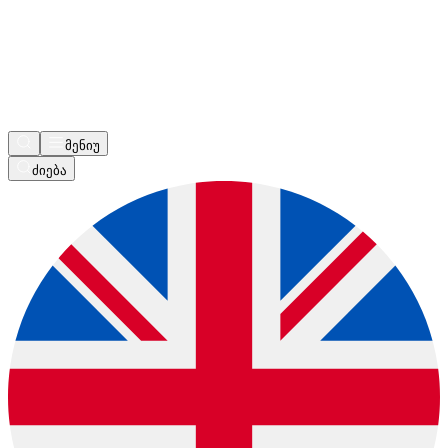
მენიუ
ძიება