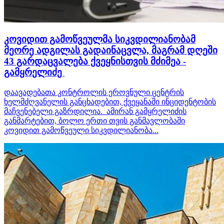
კოვიდით გამოწვეულმა სიკვდილიანობამ
მეორე ადგილას გადაინაცვლა, მაგრამ დღეში
43 გარდაცვალება ქვეყნისთვის მძიმეა -
გამყრელიძე
დაავადებათა კონტროლის ეროვნული ცენტრის
ხელმძღვანელის განცხადებით, ქვეყანაში ინციდენტობის
მაჩვენებელი გაზრდილია. ამირან გამყრელიძის
განმარტებით, ბოლო ერთი თვის განმავლობაში
კოვიდით გამოწვეული სიკვდილიანობა...