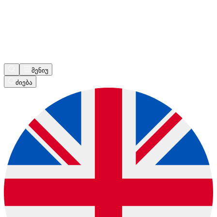
მენიუ
ძიება