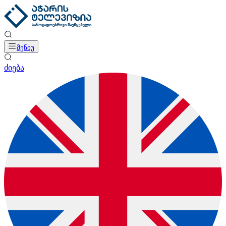
მენიუ
ძიება