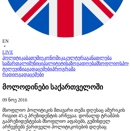
EN
LIVE
პოლიტიკა
ბათუმი
ეკონომიკა
კულტურა
განათლება
სამართალი
მუნიციპალიტეტი
საზოგადოება
მსოფლიო
სპო
ტელევიზია
გადაცემები
პროგრამა
რადიო
გადაცემები
მოლოდინები საქართველოში
09 ნოე 2016
მსოფლიო პოლიტიკის მთავარი თემა დღესაც ამერიკის
რიგით 45-ე პრეზიდენტის არჩევაა. დონალდ ტრამპის
გაპრეზიდენტებას მსოფლიო აფასებს, გუშინდელ
არჩევნებს ქართველი პოლიტიკოსების დღესაც