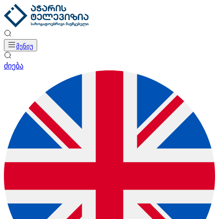
მენიუ
ძიება