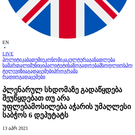
EN
LIVE
პოლიტიკა
ბათუმი
ეკონომიკა
კულტურა
განათლება
სამართალი
მუნიციპალიტეტი
საზოგადოება
მსოფლიო
სპო
ტელევიზია
გადაცემები
პროგრამა
რადიო
გადაცემები
პლენარულ სხდომაზე გადაწყდება
შეუწყდებათ თუ არა
უფლებამოსილება აჭარის უმაღლესი
საბჭოს 6 დეპუტატს
13 აპრ 2021