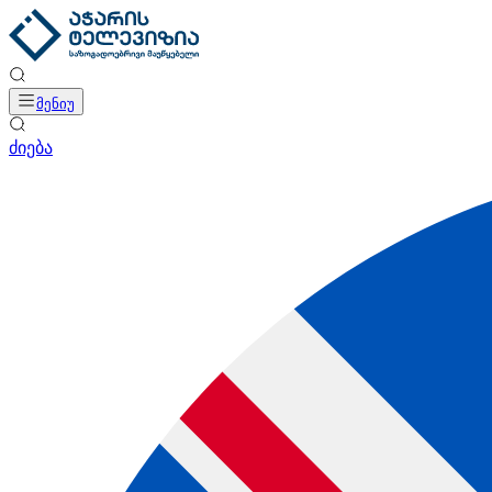
მენიუ
ძიება