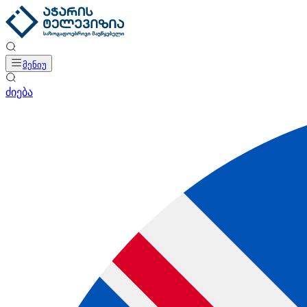
მენიუ
ძიება