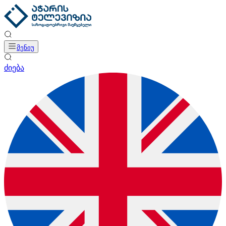
მენიუ
ძიება