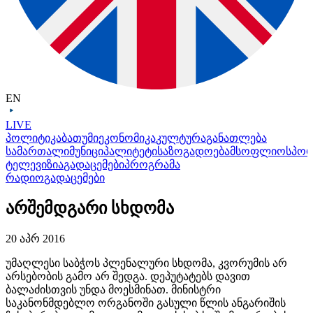
EN
LIVE
პოლიტიკა
ბათუმი
ეკონომიკა
კულტურა
განათლება
სამართალი
მუნიციპალიტეტი
საზოგადოება
მსოფლიო
სპო
ტელევიზია
გადაცემები
პროგრამა
რადიო
გადაცემები
არშემდგარი სხდომა
20 აპრ 2016
უმაღლესი საბჭოს პლენალური სხდომა, კვორუმის არ
არსებობის გამო არ შედგა. დეპუტატებს დავით
ბალაძისთვის უნდა მოესმინათ. მინისტრი
საკანონმდებლო ორგანოში გასული წლის ანგარიშის