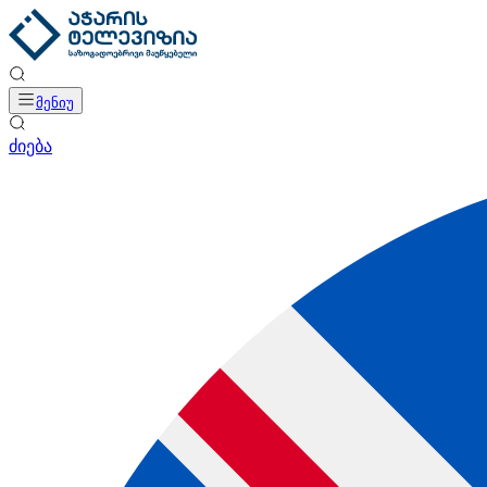
მენიუ
ძიება