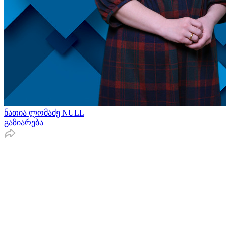
ნათია ლომაძე NULL
გაზიარება