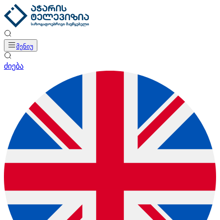
მენიუ
ძიება