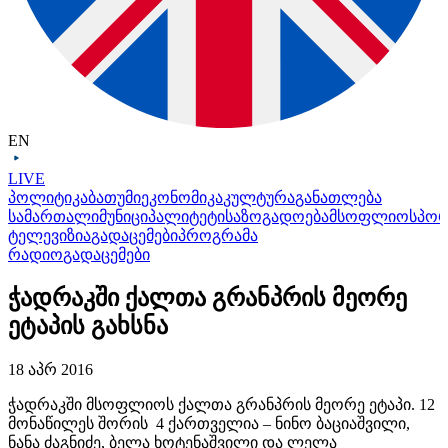
EN
LIVE
პოლიტიკა
ბათუმი
ეკონომიკა
კულტურა
განათლება
სამართალი
მუნიციპალიტეტი
საზოგადოება
მსოფლიო
სპო
ტელევიზია
გადაცემები
პროგრამა
რადიო
გადაცემები
ჭადრაკში ქალთა გრანპრის მეორე
ეტაპის გახსნა
18 აპრ 2016
ჭადრაკში მსოფლიოს ქალთა გრანპრის მეორე ეტაპი. 12
მონაწილეს შორის 4 ქართველია – ნინო ბაციაშვილი,
ნანა ძაგნიძე, ბელა ხოტენაშვილი და ლელა