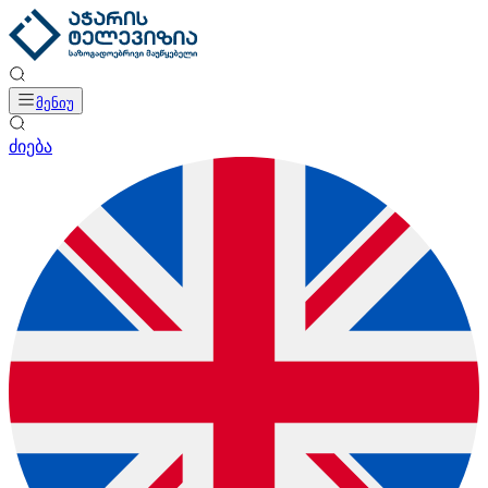
მენიუ
ძიება