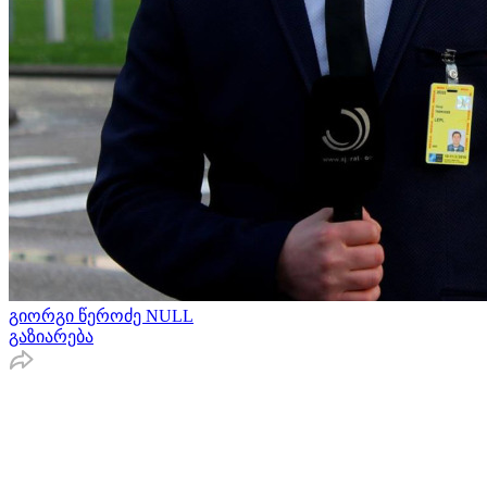
გიორგი წეროძე NULL
გაზიარება